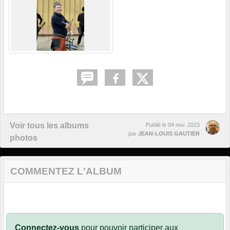
Voir tous les albums
Publié le
04 nov. 2023
par
JEAN-LOUIS GAUTIER
photos
COMMENTEZ L'ALBUM
Connectez-vous
pour pouvoir participer aux