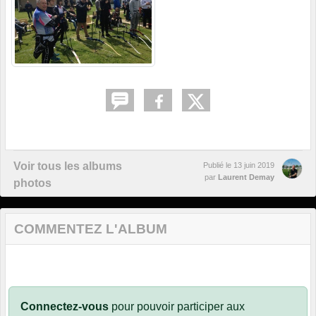
Voir tous les albums
Publié le
13 juin 2019
par
Laurent Demay
photos
COMMENTEZ L'ALBUM
Connectez-vous
pour pouvoir participer aux