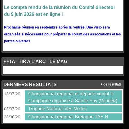
Le compte rendu de la réunion du Comité directeur
du 9 juin 2026 est en ligne
!
Prochaine réunion en septembre après la rentrée. Une visio sera
organisée si nécessaire pour préparer le Forum des associations et les
portes ouvertes.
FFTA - TIR A L'ARC - LE MAG
DERNIERS RÉSULTATS
+ de résultats
Championnat régional et départemental tir
18/07/26
Campagne organisé à Sainte-Foy (Vendée)
Trophée National des Mixtes
05/07/26
Championnat régional Bretagne TAE N
28/06/26